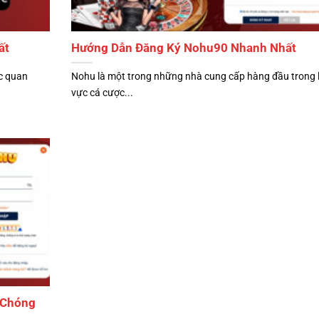
ất
Hướng Dẫn Đăng Ký Nohu90 Nhanh Nhất
ớc quan
Nohu là một trong những nhà cung cấp hàng đầu trong 
vực cá cược...
 Chóng