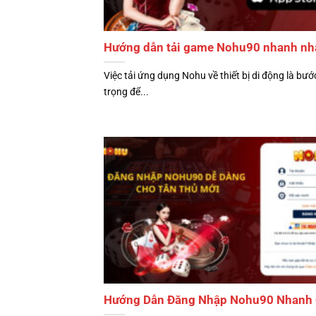
Hướng dẫn tải game Nohu90 nhanh nh
Việc tải ứng dụng Nohu về thiết bị di động là bư
trọng để...
Hướng Dẫn Đăng Nhập Nohu90 Nhanh