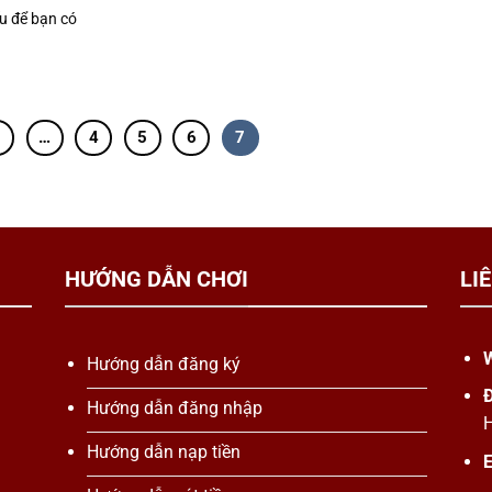
u để bạn có
1
…
4
5
6
7
HƯỚNG DẪN CHƠI
LI
Hướng dẫn đăng ký
Đ
Hướng dẫn đăng nhập
H
Hướng dẫn nạp tiền
E