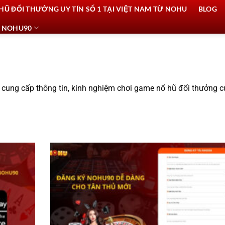
HŨ ĐỔI THƯỞNG UY TÍN SỐ 1 TẠI VIỆT NAM TỪ NOHU
BLOG
 NOHU90
 cung cấp thông tin, kinh nghiệm chơi game nổ hũ đổi thưởng 