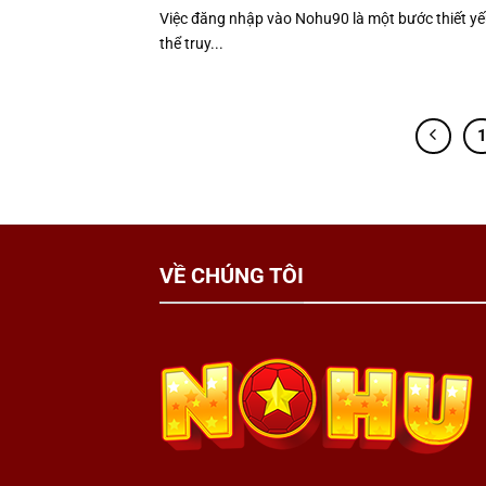
Việc đăng nhập vào Nohu90 là một bước thiết yế
thể truy...
VỀ CHÚNG TÔI