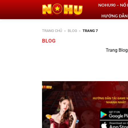
Chuyển
NOHU90 – NỔ 
đến
HƯỚNG DẪN
nội
dung
TRANG CHỦ
»
BLOG
»
TRANG 7
BLOG
Trang Blog