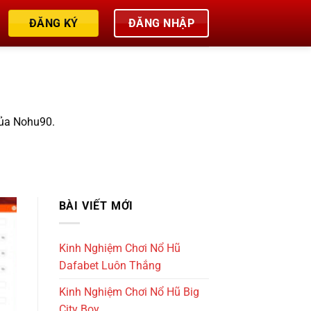
ĐĂNG KÝ
ĐĂNG NHẬP
của Nohu90.
BÀI VIẾT MỚI
Kinh Nghiệm Chơi Nổ Hũ
Dafabet Luôn Thắng
Kinh Nghiệm Chơi Nổ Hũ Big
City Boy