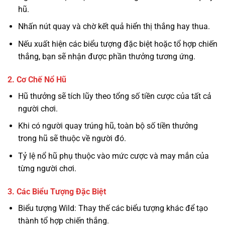
hũ.
Nhấn nút quay và chờ kết quả hiển thị thắng hay thua.
Nếu xuất hiện các biểu tượng đặc biệt hoặc tổ hợp chiến
thắng, bạn sẽ nhận được phần thưởng tương ứng.
2. Cơ Chế Nổ Hũ
Hũ thưởng sẽ tích lũy theo tổng số tiền cược của tất cả
người chơi.
Khi có người quay trúng hũ, toàn bộ số tiền thưởng
trong hũ sẽ thuộc về người đó.
Tỷ lệ nổ hũ phụ thuộc vào mức cược và may mắn của
từng người chơi.
3. Các Biểu Tượng Đặc Biệt
Biểu tượng Wild:
Thay thế các biểu tượng khác để tạo
thành tổ hợp chiến thắng.