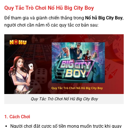
Quy Tắc Trò Chơi Nổ Hũ Big City Boy
Để tham gia và giành chiến thắng trong
Nổ hũ Big City Boy
,
người chơi cần nắm rõ các quy tắc cơ bản sau:
Quy Tắc Trò Chơi Nổ Hũ Big City Boy
1. Cách Chơi
Người chơi đặt cược số tiền mong muốn trước khi quay