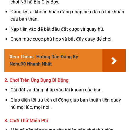
chơi
Nổ hũ Big City Boy
.
Đăng ký tài khoản hoặc đăng nhập nếu đã có tài khoản
của bản thân.
Nạp tiền vào để bắt đầu đặt cược và quay hũ.
Chọn mức cược phù hợp và bắt đầy quay để chơi.
Xem Thêm:
Hướng Dẫn Đăng Ký
Nohu90 Nhanh Nhất
2. Chơi Trên Ứng Dụng Di Động
Cài đặt và đăng nhập vào tài khoản của bạn.
Giao diện tối ưu trên di động giúp bạn thuận tiện quay
hũ mọi lúc, mọi nơi .
3. Chơi Thử Miễn Phí