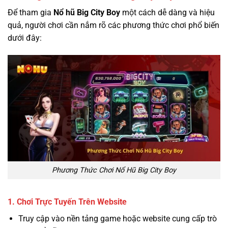
Để tham gia
Nổ hũ Big City Boy
một cách dễ dàng và hiệu
quả, người chơi cần nắm rõ các phương thức chơi phổ biến
dưới đây:
Phương Thức Chơi Nổ Hũ Big City Boy
1. Chơi Trực Tuyến Trên Website
Truy cập vào nền tảng game hoặc website cung cấp trò