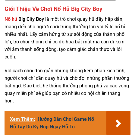
Giới Thiệu Về Chơi Nổ Hũ Big City Boy
Nổ hũ
Big City Boy
là một trò chơi quay hũ đầy hấp dẫn,
mang đến cho người chơi trúng thưởng lớn với tỷ lệ nổ hũ
nhiều nhất. Lấy cảm hứng từ sự sôi động của thành phố
lớn, trò chơi không chỉ có đồ họa bắt mắt mà còn đi kèm
với âm thanh sống động, tạo cảm giác chân thực và lôi
cuốn.
Với cách chơi đơn giản nhưng không kém phần kịch tính,
người chơi chỉ cần quay hũ và chờ đợi những phần thưởng
bất ngờ. Đặc biệt, hệ thống thưởng phong phú và các vòng
quay miễn phí sẽ giúp bạn có nhiều cơ hội chiến thắng
hơn.
Xem Thêm:
Hướng Dẫn Chơi Game Nổ
Hũ Tây Du Ký Húp Ngay Hũ To