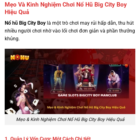
Mẹo Và Kinh Nghiệm Chơi Nổ Hũ Big City Boy
Hiệu Quả
Nổ hũ Big City Boy
là một trò chơi may rủi hấp dẫn, thu hút
nhiều người chơi nhờ vào lối chơi đơn giản và phần thưởng
khủng.
Mẹo & Kinh Nghiệm Chơi Nổ Hũ Big City Boy Hiệu Quả
1. Quản Lý Vốn Cược Một Cách Chi tiết