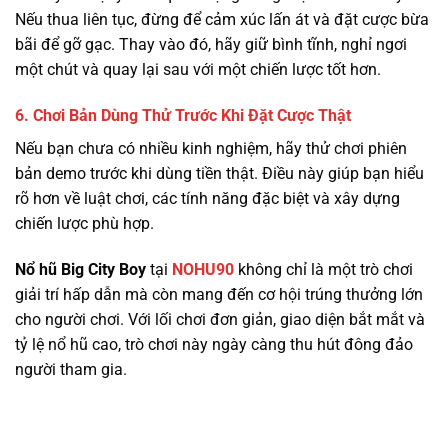
Nếu thua liên tục, đừng để cảm xúc lấn át và đặt cược bừa
bãi để gỡ gạc. Thay vào đó, hãy giữ bình tĩnh, nghỉ ngơi
một chút và quay lại sau với một chiến lược tốt hơn.
6. Chơi Bản Dùng Thử Trước Khi Đặt Cược Thật
Nếu bạn chưa có nhiều kinh nghiệm, hãy thử chơi phiên
bản demo trước khi dùng tiền thật. Điều này giúp bạn hiểu
rõ hơn về luật chơi, các tính năng đặc biệt và xây dựng
chiến lược phù hợp.
Nổ hũ Big City Boy
tại
NOHU90
không chỉ là một trò chơi
giải trí hấp dẫn mà còn mang đến cơ hội trúng thưởng lớn
cho người chơi. Với lối chơi đơn giản, giao diện bắt mắt và
tỷ lệ nổ hũ cao, trò chơi này ngày càng thu hút đông đảo
người tham gia.