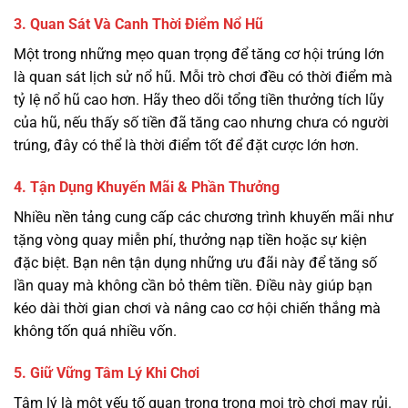
3. Quan Sát Và Canh Thời Điểm Nổ Hũ
Một trong những mẹo quan trọng để tăng cơ hội trúng lớn
là quan sát lịch sử nổ hũ. Mỗi trò chơi đều có thời điểm mà
tỷ lệ nổ hũ cao hơn. Hãy theo dõi tổng tiền thưởng tích lũy
của hũ, nếu thấy số tiền đã tăng cao nhưng chưa có người
trúng, đây có thể là thời điểm tốt để đặt cược lớn hơn.
4. Tận Dụng Khuyến Mãi & Phần Thưởng
Nhiều nền tảng cung cấp các chương trình khuyến mãi như
tặng vòng quay miễn phí, thưởng nạp tiền hoặc sự kiện
đặc biệt. Bạn nên tận dụng những ưu đãi này để tăng số
lần quay mà không cần bỏ thêm tiền. Điều này giúp bạn
kéo dài thời gian chơi và nâng cao cơ hội chiến thắng mà
không tốn quá nhiều vốn.
5. Giữ Vững Tâm Lý Khi Chơi
Tâm lý là một yếu tố quan trọng trong mọi trò chơi may rủi.