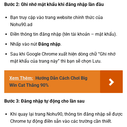
Bước 2: Ghi nhớ mật khẩu khi đăng nhập lần đầu
Bạn truy cập vào trang website chính thức của
Nohu90.ad
Điền thông tin đăng nhập (tên tài khoản – mật khẩu).
Nhấp vào nút
Đăng nhập
.
Sau khi Google Chrome xuất hiện dòng chữ “Ghi nhớ
mật khẩu của trang này” thì bạn sẽ chọn Lưu.
Xem Thêm:
Hướng Dẫn Cách Chơi Big
Win Cat Thắng 90%
Bước 3: Đăng nhập tự động cho lần sau
Khi quay lại trang Nohu90, thông tin đăng nhập sẽ được
Chrome tự động điền sẵn vào các trường cần thiết.