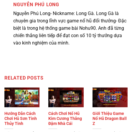
NGUYỄN PHÚ LONG
Nguyễn Phú Long- Nickname: Long Gà. Long Gà là
chuyên gia trong lĩnh vực game nổ hũ đổi thưởng- Đặc
biệt là trong hệ thống game bài Nohu90. Anh đã từng
chiến thắng liên tiếp để đạt con số 10 tỷ thưởng dựa
vào kinh nghiệm của mình.
RELATED POSTS
Hướng Dẫn Cách
Cách Chơi Nổ Hũ
Giới Thiệu Game
Chơi Hũ Sơn Tinh
Kim Cương Thắng
Nổ Hũ Dragon Ball
Thủy Tinh
Đậm Nhà Cái
Z