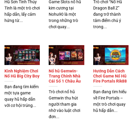
Hũ Sơn Tinh Thủy
Game Slots nổ hũ
Trò chơi “Nổ Hũ
Tinh là một trò chơi
kim cương tại
Dragon Ball Z”
hấp dẫn, lấy cảm
Nohu90 là một
đang trở thành
hứng từ...
trong những trò
tâm điểm chú ý
chơi quay...
trong...
Kinh Nghiệm Chơi
Nổ hũ Gemwin-
Hướng Dẫn Cách
Nổ Hũ Big City Boy
Trang Chính Nhà
Chơi Game Nổ Hũ
Cái Số 1 Châu Âu
Fire Portals Rik88
Bạn đang tìm kiếm
Trò chơi nổ hũ
Bạn đang tìm hiểu
một tựa game
Gemwin thu hút
về Fire Portals –
quay hũ hấp dẫn
người tham gia
một trò chơi quay
với cơ hội trúng...
nhờ vào luật chơi
hũ hấp dẫn...
đơn...