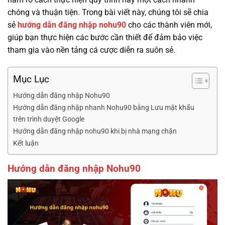
chóng và thuận tiện. Trong bài viết này, chúng tôi sẽ chia
sẻ
hướng dẫn đăng nhập nohu90
cho các thành viên mới,
giúp bạn thực hiện các bước cần thiết để đảm bảo việc
tham gia vào nền tảng cá cược diễn ra suôn sẻ.
Mục Lục
Hướng dẫn đăng nhập Nohu90
Hướng dẫn đăng nhập nhanh Nohu90 bằng Lưu mật khẩu
trên trình duyệt Google
Hướng dẫn đăng nhập nohu90 khi bị nhà mạng chặn
Kết luận
Hướng dẫn đăng nhập Nohu90