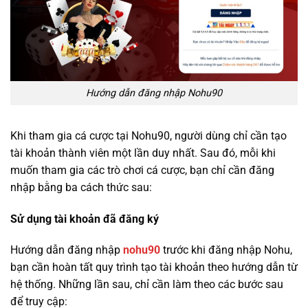
Hướng dẫn đăng nhập Nohu90
Khi tham gia cá cược tại Nohu90, người dùng chỉ cần tạo
tài khoản thành viên một lần duy nhất. Sau đó, mỗi khi
muốn tham gia các trò chơi cá cược, bạn chỉ cần đăng
nhập bằng ba cách thức sau:
Sử dụng tài khoản đã đăng ký
Hướng dẫn đăng nhập
nohu90
trước khi đăng nhập Nohu,
bạn cần hoàn tất quy trình tạo tài khoản theo hướng dẫn từ
hệ thống. Những lần sau, chỉ cần làm theo các bước sau
để truy cập: