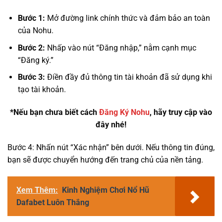
Bước 1:
Mở đường link chính thức và đảm bảo an toàn
của Nohu.
Bước 2:
Nhấp vào nút “Đăng nhập,” nằm cạnh mục
“Đăng ký.”
Bước 3:
Điền đầy đủ thông tin tài khoản đã sử dụng khi
tạo tài khoản.
*Nếu bạn chưa biết cách
Đăng Ký Nohu
, hãy truy cập vào
đây nhé!
Bước 4: Nhấn nút “Xác nhận” bên dưới. Nếu thông tin đúng,
bạn sẽ được chuyển hướng đến trang chủ của nền tảng.
Xem Thêm:
Kinh Nghiệm Chơi Nổ Hũ
Dafabet Luôn Thắng