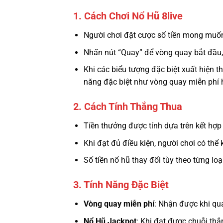
1. Cách Chơi Nổ Hũ 8live
Người chơi đặt cược số tiền mong muốn
Nhấn nút “Quay” để vòng quay bắt đầu, 
Khi các biểu tượng đặc biệt xuất hiện t
năng đặc biệt như vòng quay miễn phí 
2. Cách Tính Thắng Thua
Tiền thưởng được tính dựa trên kết hợp 
Khi đạt đủ điều kiện, người chơi có thể
Số tiền nổ hũ thay đổi tùy theo từng l
3. Tính Năng Đặc Biệt
Vòng quay miễn phí
: Nhận được khi qua
Nổ Hũ Jackpot
: Khi đạt được chuỗi thắ