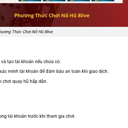
hương Thức Chơi Nổ Hũ 8live
và tạo tài khoản nếu chưa có.
 xác minh tài khoản để đảm bảo an toàn khi giao dịch.
 chơi quay hũ hấp dẫn.
ong tài khoản trước khi tham gia chơi.