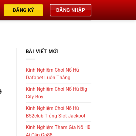
ĐĂNG KÝ
ĐĂNG NHẬP
BÀI VIẾT MỚI
Kinh Nghiệm Chơi Nổ Hũ
Dafabet Luôn Thắng
Kinh Nghiệm Chơi Nổ Hũ Big
ệ
City Boy
Kinh Nghiệm Chơi Nổ Hũ
B52club Trúng Slot Jackpot
Kinh Nghiệm Tham Gia Nổ Hũ
Ai Cập Go88