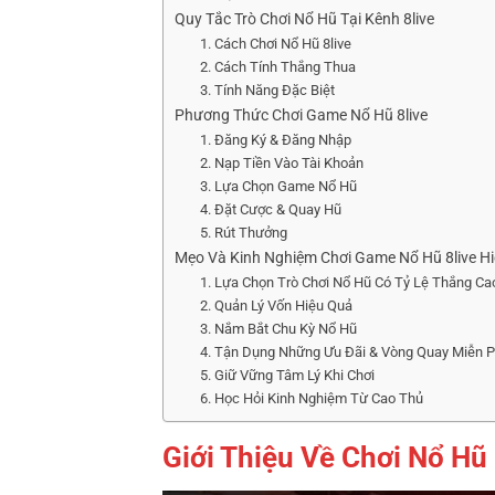
Quy Tắc Trò Chơi Nổ Hũ Tại Kênh 8live
1. Cách Chơi Nổ Hũ 8live
2. Cách Tính Thắng Thua
3. Tính Năng Đặc Biệt
Phương Thức Chơi Game Nổ Hũ 8live
1. Đăng Ký & Đăng Nhập
2. Nạp Tiền Vào Tài Khoản
3. Lựa Chọn Game Nổ Hũ
4. Đặt Cược & Quay Hũ
5. Rút Thưởng
Mẹo Và Kinh Nghiệm Chơi Game Nổ Hũ 8live H
1. Lựa Chọn Trò Chơi Nổ Hũ Có Tỷ Lệ Thắng Ca
2. Quản Lý Vốn Hiệu Quả
3. Nắm Bắt Chu Kỳ Nổ Hũ
4. Tận Dụng Những Ưu Đãi & Vòng Quay Miễn P
5. Giữ Vững Tâm Lý Khi Chơi
6. Học Hỏi Kinh Nghiệm Từ Cao Thủ
Giới Thiệu Về Chơi Nổ Hũ 