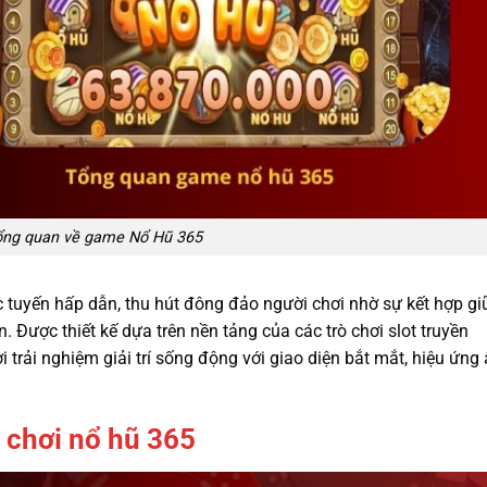
ng quan về game Nổ Hũ 365
 tuyến hấp dẫn, thu hút đông đảo người chơi nhờ sự kết hợp gi
n. Được thiết kế dựa trên nền tảng của các trò chơi slot truyền
trải nghiệm giải trí sống động với giao diện bắt mắt, hiệu ứng
 chơi nổ hũ 365