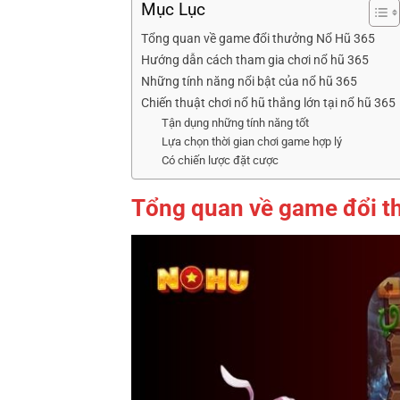
Mục Lục
Tổng quan về game đổi thưởng Nổ Hũ 365
Hướng dẫn cách tham gia chơi nổ hũ 365
Những tính năng nổi bật của nổ hũ 365
Chiến thuật chơi nổ hũ thắng lớn tại nổ hũ 365
Tận dụng những tính năng tốt
Lựa chọn thời gian chơi game hợp lý
Có chiến lược đặt cược
Tổng quan về game đổi t