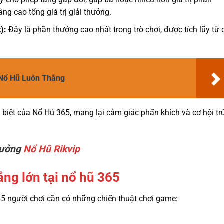
ng cao tổng giá trị giải thưởng.
):
Đây là phần thưởng cao nhất trong trò chơi, được tích lũy từ 
 Nổ Hũ Luôn Thắng
 biệt của Nổ Hũ 365, mang lại cảm giác phấn khích và cơ hội tr
hưởng
Nổ Hũ Rikvip
ắng lớn tại nổ hũ 365
365 người chơi cần có những chiến thuật chơi game: