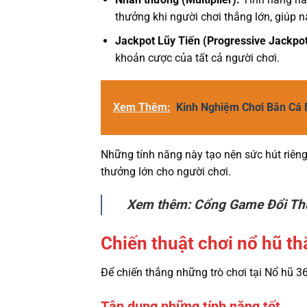
thưởng khi người chơi thắng lớn, giúp nâ
Jackpot Lũy Tiến (Progressive Jackpot
khoản cược của tất cả người chơi.
Xem Thêm:
Kinh Nghiệm Chơi Bắn Cá
Những tính năng này tạo nên sức hút riêng
thưởng lớn cho người chơi.
Xem thêm: Cổng Game Đổi T
Chiến thuật chơi nổ hũ th
Để chiến thắng những trò chơi tại Nổ hũ 
Tận dụng những tính năng tốt