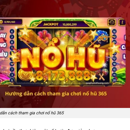
dẫn cách tham gia chơi nổ hũ 365