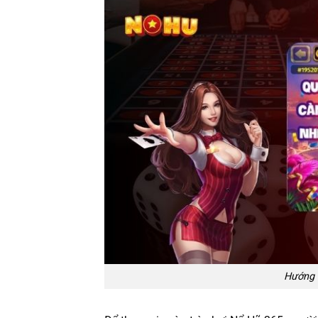
Hướng 