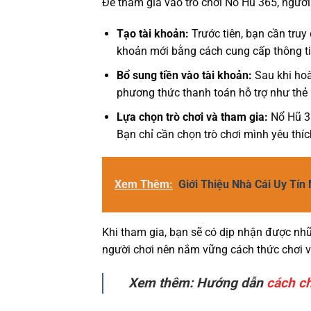
Để tham gia vào trò chơi Nổ Hũ 365, người
Tạo tài khoản:
Trước tiên, bạn cần tru
khoản mới bằng cách cung cấp thông ti
Bổ sung tiền vào tài khoản:
Sau khi hoà
phương thức thanh toán hỗ trợ như thẻ n
Lựa chọn trò chơi và tham gia:
Nổ Hũ 36
Bạn chỉ cần chọn trò chơi mình yêu thí
Xem Thêm:
Giới Thiệu Nhà Cái Uy Tín
Khi tham gia, bạn sẽ có dịp nhận được nhữn
người chơi nên nắm vững cách thức chơi và 
Xem thêm: Hướng dẫn
cách ch