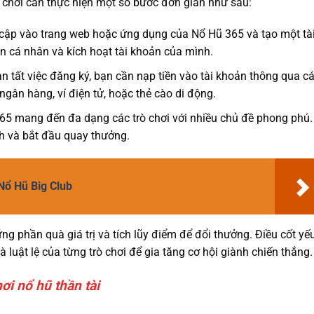
 chơi cần thực hiện một số bước đơn giản như sau:
y cập vào trang web hoặc ứng dụng của Nổ Hũ 365 và tạo một tà
n cá nhân và kích hoạt tài khoản của mình.
n tất việc đăng ký, bạn cần nạp tiền vào tài khoản thông qua c
gân hàng, ví điện tử, hoặc thẻ cào di động.
5 mang đến đa dạng các trò chơi với nhiều chủ đề phong phú.
ch và bắt đầu quay thưởng.
 Nổ Hũ Big Club
g phần quà giá trị và tích lũy điểm để đổi thưởng. Điều cốt yếu
luật lệ của từng trò chơi để gia tăng cơ hội giành chiến thắng.
ơi nổ hũ thần tài